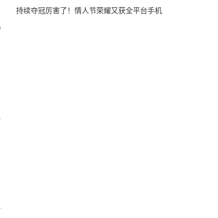
持续夺冠厉害了！情人节荣耀又获全平台手机
0
4
4