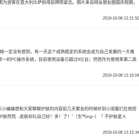
。图为游客在意大利比萨斜塔前牌照留念。图片来自网友朋友圈国庆假期，
2019-10-08 13:21:5
统的时候一定没有想到，有一天这个成熟稳定的系统会成为自己发展的一大难
排名第一的PC操作系统，目前使用设备已超过9亿台；然而作为使用率第二高
2019-10-08 13:16:0
？
呀~今天小编编想和大家聊聊护肤的内容前几天聚会的时候听到小闺蜜们在抱怨
肤然而...皮肤却比自己好！多！了！”（生气ing~）『 不护肤星人
2019-10-08 13:15:3