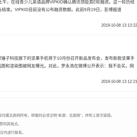
日上午，在线青少儿英语品牌VIPKID确认腾讯领投其E轮融资。这一轮历经
结束。VIPKID目前没有公布融资数额。此前9月19日，彭博报道
2019-10-08 13:13:2
原锤子科技旗下的坚果手机将于10月份召开新品发布会，发布新款坚果手
机图和渲染图被网友曝光。对此，罗永浩在微博公开表示：我不会买。网
2019-10-08 13:12:2
权均属北辰网所有，转载时必须注明“来源：北辰网”，并附上原文链接。
赞同其观点。
0日内进行联系。