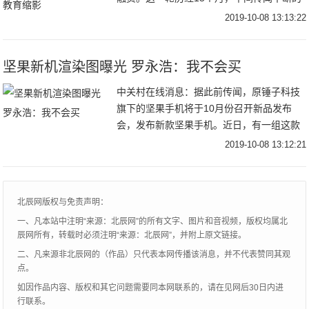
融资宣告结束。VIPKID目前没有公布融资数
2019-10-08 13:13:22
额。此前9月19日，彭博报道
坚果新机渲染图曝光 罗永浩：我不会买
中关村在线消息：据此前传闻，原锤子科技
旗下的坚果手机将于10月份召开新品发布
会，发布新款坚果手机。近日，有一组这款
新机的真机图和渲染图被网友曝光。对此，
2019-10-08 13:12:21
罗永浩在微博公开表示：我不会买。网曝坚
果新机渲染
北辰网版权与免责声明：
一、凡本站中注明“来源：北辰网”的所有文字、图片和音视频，版权均属北
辰网所有，转载时必须注明“来源：北辰网”，并附上原文链接。
二、凡来源非北辰网的（作品）只代表本网传播该消息，并不代表赞同其观
点。
如因作品内容、版权和其它问题需要同本网联系的，请在见网后30日内进
行联系。