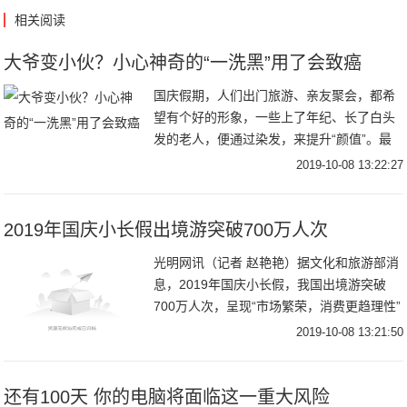
相关阅读
大爷变小伙？小心神奇的“一洗黑”用了会致癌
国庆假期，人们出门旅游、亲友聚会，都希
望有个好的形象，一些上了年纪、长了白头
发的老人，便通过染发，来提升“颜值”。最
近，出现了一种所谓“一洗黑”产品，宣称只
2019-10-08 13:22:27
要像洗头发一样，就可以让头发变黑。该产
品宣传
2019年国庆小长假出境游突破700万人次
光明网讯（记者 赵艳艳）据文化和旅游部消
息，2019年国庆小长假，我国出境游突破
700万人次，呈现“市场繁荣，消费更趋理性”
的特点。图为游客在意大利比萨斜塔前牌照
2019-10-08 13:21:50
留念。图片来自网友朋友圈国庆假期，全国
还有100天 你的电脑将面临这一重大风险