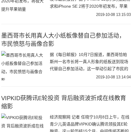
求和iPhone SE 2将于2020年初发布，苹果
能够在2020年第一季度销售出更多的
2019-10-08 13:15:03
iPhone，
墨西哥市长用真人大小纸板像替自己参加活动，
市民愤怒与画像合影
据《每日邮报》10月7日报道，墨西哥恰帕
斯州一名市长将一真人形象的纸板送到现场
代替自己参加活动，这一举动引起了市民的
愤怒。莫伊塞斯•阿吉拉尔•托雷斯(Moises
2019-10-08 13:14:04
Aguilar Torres)是一名
VIPKID获腾讯E轮投资 背后融资波折成在线教育
缩影
经济观察网 记者 任晓宁10月8日上午，在线
青少儿英语品牌VIPKID确认腾讯领投其E轮
融资。这一轮历经15个月，中间传闻不断的