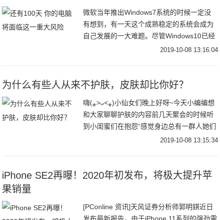
微软当年推出Windows7系统的时候一定没
有想到，有一天这个成熟稳定的系统会成为
自己发展的一大难题。尽管Windows10已经
是排名第一的PC操作系统，目前使用设备已
2019-10-08 13:16:04
超过9亿台；然而作为使用率第二高
为什么有些人从来不护肤，皮肤却比你好？
嗨(⁎˃ᴗ˂⁎)小仙女们晚上好呀~今天小编编想
和大家聊聊护肤的内容前几天聚会的时候听
到小闺蜜们在抱怨“感觉身边总有一群人她们
从来不护肤然而...皮肤却比自己好！多！
2019-10-08 13:15:34
了！”（生气ing~）『 不护肤星人
iPhone SE2再曝！2020年初发布，将极大提升苹
果销量
[PConline 资讯]天风证券分析师郭明錤近日
发布最新报告，由于iPhone 11系列的强劲需