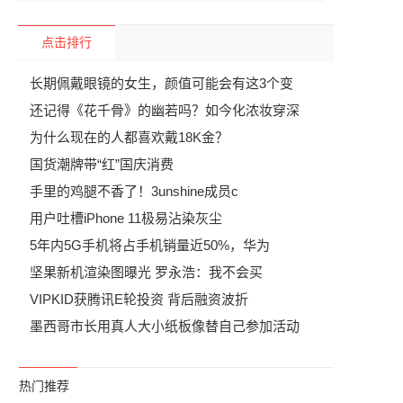
点击排行
长期佩戴眼镜的女生，颜值可能会有这3个变
还记得《花千骨》的幽若吗？如今化浓妆穿深
为什么现在的人都喜欢戴18K金？
国货潮牌带“红”国庆消费
手里的鸡腿不香了！3unshine成员c
用户吐槽iPhone 11极易沾染灰尘
5年内5G手机将占手机销量近50%，华为
坚果新机渲染图曝光 罗永浩：我不会买
VIPKID获腾讯E轮投资 背后融资波折
墨西哥市长用真人大小纸板像替自己参加活动
热门推荐