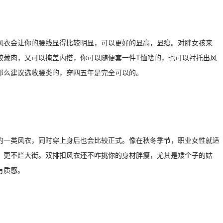
风衣会让你的腰线显得比较明显，可以更好的显高，显瘦。对胖女孩来
较藏肉，又可以掩盖内搭，你可以随便套一件T恤啥的，也可以衬托出风
那么建议选收腰类的，穿四五年是完全可以的。
的一类风衣，同时穿上身后也会比较正式。像在秋冬季节，职业女性就适
，更不烂大街。双排扣风衣还不咋挑你的身材胖瘦，尤其是矮个子的姑
有质感。