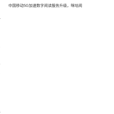
中国移动5G加速数字阅读服务升级，咪咕阅
里
7
8