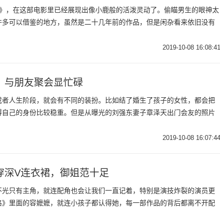
2》，在这部电影里已经展现出像小鹿般的活泼灵动了。偷瞄男生的眼神太
许多可以借鉴的地方，虽然是二十几年前的作品，但是闲杂看来依旧没有
2019-10-08 16:08:4
，与朋友聚会显忙碌
或者人生阶段，就会有不同的装扮。比如结了婚生了孩子的女性，都会把
得自己的身份比较稳重。但是从曝光的刘强东妻子章泽天出门会友的照片
2019-10-08 16:07:4
穿深V连衣裙，御姐范十足
不光只有主角，就连配角也会让我们一直记着，特别是演技炸裂的演员更
格》里面的容嬷嬷，就连小孩子都认得她，每一部作品的背后都离不开配