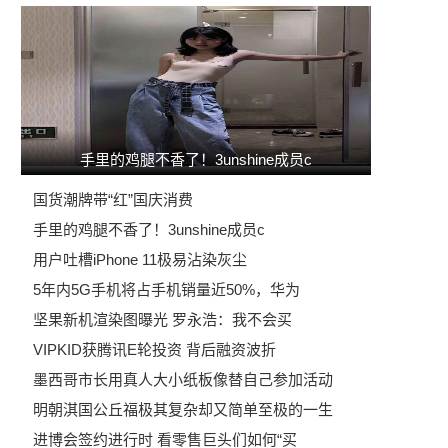
手里的鸡腿不香了！3unshine成员c
国货潮牌带“红”国庆消费
手里的鸡腿不香了！3unshine成员c
用户吐槽iPhone 11极易沾染灰尘
5年内5G手机将占手机销量近50%，华为
坚果新机渲染图曝光 罗永浩：我不会买
VIPKID获腾讯E轮投资 背后融资波折
墨西哥市长用真人大小纸板像替自己参加活动
明朝淇国公丘福极其复杂却又简单至极的一生
进博会签约进行时 看零售巨头们如何“买