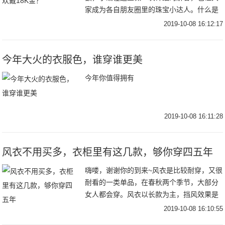
家成为各自朋友圈里的珠宝小达人。什么是
18K?8K金，这是一种合金，是24K黄金和其
2019-10-08 16:12:17
它贵金属混合在一起的合金，其英文是Ka
今年大火的衣服色，谁穿谁更美
今年你值得拥有
2019-10-08 16:11:28
风衣不用买多，衣柜里有这几款，够你穿四五年
嗨喽，谢谢你的到来~风衣是比较耐穿，又很
耐看的一类单品，在春秋两个季节，大部分
女人都会穿。风衣以长款为主，挡风效果是
很棒的，所以秋季天冷风大，穿风衣是最适
2019-10-08 16:10:55
合不过的。但是风衣也不廉价，比起其他的