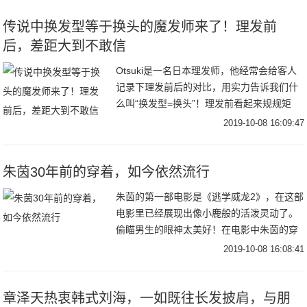
外套，是
传说中换发型等于换头的魔发师来了！理发前
后，差距大到不敢信
Otsuki是一名日本理发师，他经常会给客人
记录下理发前后的对比，用实力告诉我们什
么叫“换发型=换头”！理发前看起来规规矩
矩，很老成，可能是头发刚洗过，有点太过
2019-10-08 16:09:47
服帖了。理发之后……告诉我，这不是同一
个
朱茵30年前的穿着，如今依然流行
朱茵的第一部电影是《逃学威龙2》，在这部
电影里已经展现出像小鹿般的活泼灵动了。
偷瞄男生的眼神太美好！在电影中朱茵的穿
搭也有许多可以借鉴的地方，虽然是二十几
2019-10-08 16:08:41
年前的作品，但是闲杂看来依旧没有过时。
宽松连帽
章泽天热衷韩式刘海，一如既往长发披肩，与朋