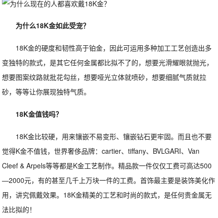
为什么18K金如此受宠？
18K金的硬度和韧性高于铂金，因此可运用多种加工工艺创造出多
变独特的款式，是其它任何金属都比拟不了的，想要光滑耀眼就抛光，
想要图案纹路就批花勾丝，想要哑光立体就喷砂，想要细腻气质就拉
砂，等等让你展现独特气质。
18K金值钱吗？
18K金比较硬，用来镶嵌不易变形、镶嵌钻石更牢固。而且也不要
觉得K金不值钱，世界奢侈品牌：cartier、tiffany、BVLGARI、Van
Cleef & Arpels等等都是K金工艺制作。精品款一件仅仅工费可高达500
—2000元，有的甚至几千上万块一件的工费。首饰最主要是装饰美化作
用，讲究佩戴效果。18K金精美的工艺和时尚的款式，是任何贵金属无
法比拟的！