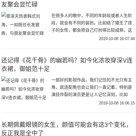
友聚会显忙碌
在很多人的眼中，不同的年龄段或者人生阶
段，就会有不同的装扮。比如结了婚生了孩
子的女性，都会把自己打扮得比较成熟，这
样子显得自己的身份比较稳重。但是从曝光
2019-10-08 16:07:44
的刘强东妻子章泽天出门会友的照片来看，
大家发现章
还记得《花千骨》的幽若吗？如今化浓妆穿深V连
衣裙，御姐范十足
一部好的影视作品，我们记住的不光只有主
角，就连配角也会让我们一直记着，特别是
演技炸裂的演员更是让人记忆深刻，比如
《还珠格格》里面的容嬷嬷，就连小孩子都
2019-10-08 16:06:15
认得她，每一部作品的背后都离不开配角的
付出，而曾在
长期佩戴眼镜的女生，颜值可能会有这3个变化，
反正我是全中了