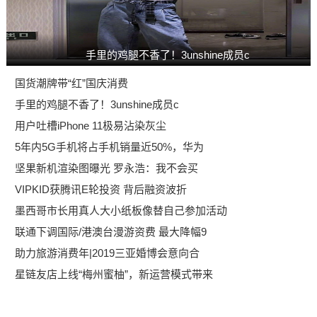
手里的鸡腿不香了！3unshine成员c
国货潮牌带“红”国庆消费
手里的鸡腿不香了！3unshine成员c
用户吐槽iPhone 11极易沾染灰尘
5年内5G手机将占手机销量近50%，华为
坚果新机渲染图曝光 罗永浩：我不会买
VIPKID获腾讯E轮投资 背后融资波折
墨西哥市长用真人大小纸板像替自己参加活动
联通下调国际/港澳台漫游资费 最大降幅9
助力旅游消费年|2019三亚婚博会意向合
星链友店上线“梅州蜜柚”，新运营模式带来