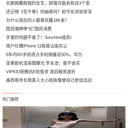
长期佩戴眼镜的女生，颜值可能会有这3个变
还记得《花千骨》的幽若吗？如今化浓妆穿深
为什么现在的人都喜欢戴18K金？
国货潮牌带“红”国庆消费
手里的鸡腿不香了！3unshine成员c
用户吐槽iPhone 11极易沾染灰尘
5年内5G手机将占手机销量近50%，华为
坚果新机渲染图曝光 罗永浩：我不会买
VIPKID获腾讯E轮投资 背后融资波折
墨西哥市长用真人大小纸板像替自己参加活动
热门推荐