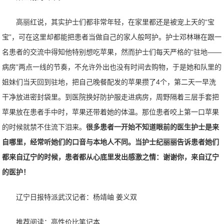
高丽红说，其实护士们都非常年轻，在家里都还是被宠上天的“宝
宝”，可在这里却都能把患者当做自己的家人般呵护。护士邓林琳在跟一
名患者的交流中得知他特别想吃苹果，然而护士们每天严格的“驻地——
病房”两点一线的节奏，不允许外出也没有时间去购物，于是她和队里的
姐妹们当天回到驻地，把自己晚餐配发的苹果攒了4个，第二天一早洗
干净放进密封袋里。到医院换好防护服走进病房，周野隔着三层手套把
苹果放在患者手中时，苹果还带着她的体温。那位患者咬上第一口苹果
的时候就禁不住流下泪来。
很多患者一开始不知道眼前的医生护士是来
自哪里，经常听她们的口音与本地人不同。当护士纪丽丽告诉患者她们
都来自辽宁的时候，患者都从心底里发出感激之情：谢谢你，来自辽宁
的医护！
辽宁日报特派武汉记者：杨靖岫 姜义双
推荐阅读：
高性价比笔记本