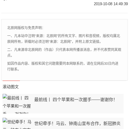
的效果呢？——————————小S，以
2019-10-08 14:49:39
前小S的牙齿确实是比较差的，整了之后好
看多了白百
北辰网版权与免责声明：
一、凡本站中注明“来源：北辰网”的所有文字、图片和音视频，版权均属北
辰网所有，转载时必须注明“来源：北辰网”，并附上原文链接。
二、凡来源非北辰网的（作品）只代表本网传播该消息，并不代表赞同其观
点。
如因作品内容、版权和其它问题需要同本网联系的，请在见网后30日内进
行联系。
滚动图文
最前线丨 四个苹果和一次握手——谢谢你！
世纪牵手！马云、钟南山宣布合作，新冠肺炎