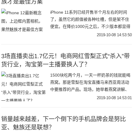
族才是最佳方案
iPhone 11系列已经开售半个月左右的时间
了，虽然它的颜值被各种吐槽，但是架不住
便宜。在降价1000元之后，不少版本都显得
有些公不应求。最近苹果也是非常高兴地加
2019-10-08 14:53:50
单800万台。iPhone 11系列
3场直播卖出1.7亿元！电商网红雪梨正式“杀入”带
货行业，淘宝第一主播要换人了？
1500块吃两个月，一天一杯奶茶的钱就能喝
燕窝。那是雪梨在淘宝直播马来西亚周活动
中要推荐的产品。现场，她举着燕窝讲解、
播放视频资料、还进行了试吃，最终成交达
2019-10-08 14:53:01
500万元。这一数字，不仅创下本次活动的
单品
销量越来越差，下一个倒下的手机品牌会是努比
亚、魅族还是联想？