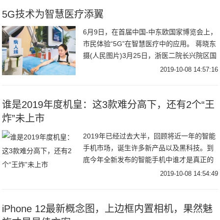
来描
5G技术为智慧医疗添翼
6月9日，在首届中国-中东欧国家博览会上，
市民体验“5G”在智慧医疗中的应用。 蒋晓东
摄(人民图片)3月25日，浙医二院长兴院区国
际远程会诊现场，美国加州大学洛杉矶分校
2019-10-08 14:57:16
肿瘤外科专家正在查看患者的病理影
谁是2019年度机皇：这3款难分高下，还有2个“王
炸”未上市
2019年已经过去大半，回顾将近一年的智能
手机市场，诞生许多新产品以及黑科技。到
底今年全新发布的智能手机中谁才是真正的
年度机皇？在知乎上，有网友就发起了一个
2019-10-08 14:54:49
关于谁是2019年手机届真旗舰机皇的讨论，
候
iPhone 12最新概念图，上边框内置相机，果然魅