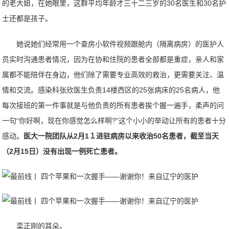
的老大姐，在她眼里，这群平均年龄才三十二三岁的30名医生和30名护
士还都是孩子。
她说她们经常用一个查房小软件视频跟舱内（隔离病房）的医护人
员实时沟通患者情况，因为在协和住院的患者全部都是重症，亲人和家
属都不能陪伴在身边，他们除了需要专业高效的救治，更需要关注、温
情和交流。感染科张欣医生负责14楼西区的25张病床的25名病人，他
每次接班的第一件事就是与他负责的所有患者挨个握一遍手，柔声的问
一句“你好啊，现在你感觉怎么样啊?”这个小小的举动让所有的患者十分
感动。
医大一院团队从2月1１进驻病房以来收治50名患者，截至当天
（2月15日）没有出现一例死亡患者。
栾正刚的耳朵。