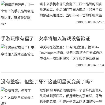
当未来手机市场只会剩下三四个品牌的预言
愈发成真，小品牌们在国内市场上的日子真
的是越来越难过。当初不可一世的乐视大画
生态大饼，但是资金链的断裂直接让乐视万
2019-10-08 14:52:22
劫不复。当初野心勃勃的360联合酷派想搞
一番事业
手游玩家有福了！安卓将加入游戏设备验证
中关村在线消息：10月8日消息，据XDA-
Developers报道，近日谷歌将会在安卓商店
中引入一项新的服务，这个服务将会确保
Android具有足够的性能以支持AAA游戏。显
2019-10-08 14:51:04
然，这一服务可以让安卓支持
没有整容，但整了牙？这些明星就变美了吗？
娱乐圈的明星必须要维持一个良好的形象从
头发丝到脚后跟，都是精致的那当然，牙齿
也不能忽略，但整牙是怎么达到如整容一般