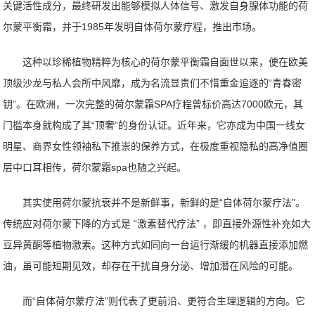
关键活性成分，最终研发出能够模拟人体信号、激发自身腺体功能的荷
尔蒙平衡霜，并于1985年发明自体荷尔蒙疗程，推出市场。
这种以珍稀植物精粹为核心的荷尔蒙平衡霜自面世以来，便在欧美
顶级沙龙与私人会所中风靡，成为名流显贵们不惜重金追逐的“青春密
钥”。在欧洲，一次完整的荷尔蒙霜SPA疗程曾标价高达7000欧元，其
门槛本身就构成了其“顶奢”的身份认证。近年来，它亦成为中国一线女
明星、商界女性领袖私下推崇的保养方式，在极度重视隐私的高净值圈
层中口耳相传，荷尔蒙霜spa也随之兴起。
其实使用荷尔蒙抗衰并不是新鲜事，新鲜的是“自体荷尔蒙疗法”。
传统应对荷尔蒙下降的方式是 “激素替代疗法” ，即直接外源性补充如大
豆异黄酮等植物激素。这种方式如同向一台运行渐缓的机器直接添加燃
油，虽可能短期见效，却存在干扰自身分泌、增加潜在风险的可能。
而“自体荷尔蒙疗法”则代表了更前沿、更符合生理逻辑的方向。它