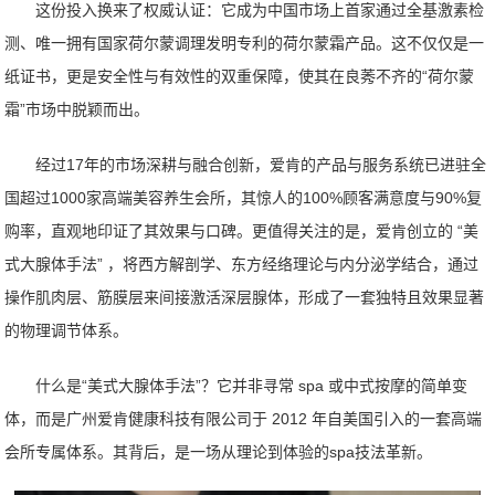
这份投入换来了权威认证：它成为中国市场上首家通过全基激素检
测、唯一拥有国家荷尔蒙调理发明专利的荷尔蒙霜产品。这不仅仅是一
纸证书，更是安全性与有效性的双重保障，使其在良莠不齐的“荷尔蒙
霜”市场中脱颖而出。
经过17年的市场深耕与融合创新，爱肯的产品与服务系统已进驻全
国超过1000家高端美容养生会所，其惊人的100%顾客满意度与90%复
购率，直观地印证了其效果与口碑。更值得关注的是，爱肯创立的 “美
式大腺体手法” ，将西方解剖学、东方经络理论与内分泌学结合，通过
操作肌肉层、筋膜层来间接激活深层腺体，形成了一套独特且效果显著
的物理调节体系。
什么是“美式大腺体手法”？它并非寻常 spa 或中式按摩的简单变
体，而是广州爱肯健康科技有限公司于 2012 年自美国引入的一套高端
会所专属体系。其背后，是一场从理论到体验的spa技法革新。