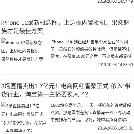
2019-10-08 14:54:49
关于谁是2019年手机届真旗舰机皇的讨论，
候
iPhone 12最新概念图，上边框内置相机，果然魅
族才是最佳方案
iPhone 11系列已经开售半个月左右的时间
了，虽然它的颜值被各种吐槽，但是架不住
便宜。在降价1000元之后，不少版本都显得
有些公不应求。最近苹果也是非常高兴地加
2019-10-08 14:53:50
单800万台。iPhone 11系列
3场直播卖出1.7亿元！电商网红雪梨正式“杀入”带
货行业，淘宝第一主播要换人了？
1500块吃两个月，一天一杯奶茶的钱就能喝
燕窝。那是雪梨在淘宝直播马来西亚周活动
中要推荐的产品。现场，她举着燕窝讲解、
播放视频资料、还进行了试吃，最终成交达
2019-10-08 14:53:01
500万元。这一数字，不仅创下本次活动的