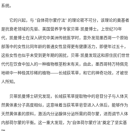
系统。
它的兴起，与 “自体荷尔蒙疗法” 的理论密不可分，该理论的奠基者
是抗衰老领域的先驱、美国营养学专家贝蒂·凯曼博士。上世纪70年
代，凯曼博士在深入研究中美洲传统医学时，意外发现墨西哥一个原始
部落中的女性比同年龄的普通女性显得更有健康活力，即便年过五十，
这些女性也似乎未受到更年期的困扰，贝蒂·凯曼发现这和原住民们世世
代代在饮食中加入的一种植物根茎粉末有关，由此，墨西哥特万特佩克
地峡中一种极其珍稀的植物——长绒荻苇草，和它的神奇功效，才被世
人所知。
贝蒂凯曼博士研究发现，长绒荻苇草提取物中的皂苷分子与人体天
然黄体素分子高度相似，这意味着当荻苇草皂苷进入人体后，能够作为
天然黄体素的原料，激活内分泌腺体分泌所需的荷尔蒙，进而调节人体
内部荷尔蒙的平衡。这一重大发现，为“自体荷尔蒙疗法”奠定了坚实基