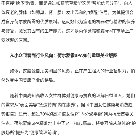
不直接“给予”激素，而是通过如荻苇草精华这类“智能信号分子”，向人
体衰老的腺体（如卵巢、肾上腺）发出温和的“唤醒”信号，为其提供合
成自身荷尔蒙所需的优质原料。这就好比为疲惫的机器进行精密的保养
与修复，激发其固有的生产能力，这才是荷尔蒙霜和霜spa在市场上广
受欢迎的原因。
从小众顶奢到行业风向：荷尔蒙霜SPA如何重塑美业版图
如今，这股源自顶尖圈层的风潮，正在产生强大的行业辐射力，悄
然改变中国美康产业的格局。
随着中国高知高收入女性群体对健康与抗衰的理解日益深入，她们
的需求从“表面美容”急速转向“内在康养”。据《中国女性健康与消费趋
势报告》显示，超过70%的高净值女性将“内分泌平衡”列为抗衰首要关
注点。荷尔蒙霜SPA精准地击中了这一核心痛点，将美容院从单纯的“护
肤场所”提升为“健康管理前哨”。