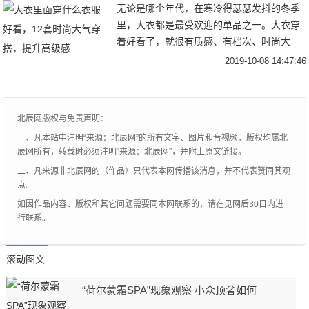
无论是哪个年代，在寒冷得瑟瑟发抖的冬季
里，大衣都是最受欢迎的单品之一。大衣穿
着好看了，就很有质感、有档次、时尚大
气。冬天里就应该有这样的气场，每个女孩
2019-10-08 14:47:46
也应该有这样的搭配气场。无论是哪种颜
色、哪种款色、
北辰网版权与免责声明：
一、凡本站中注明“来源：北辰网”的所有文字、图片和音视频，版权均属北
辰网所有，转载时必须注明“来源：北辰网”，并附上原文链接。
二、凡来源非北辰网的（作品）只代表本网传播该消息，并不代表赞同其观
点。
如因作品内容、版权和其它问题需要同本网联系的，请在见网后30日内进
行联系。
滚动图文
“荷尔蒙霜SPA”现象观察 小众顶奢如何