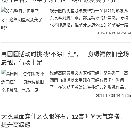
娱乐圈的明星必须要维持一个良好的形象从
头发丝到脚后跟，都是精致的那当然，牙齿
也不能忽略，但整牙是怎么达到如整容一般
的效果呢？——————————小S，以
2019-10-08 14:49:39
前小S的牙齿确实是比较差的，整了之后好
看多了白百
高圆圆活动时挑战“不涂口红”，一身绿裙依旧全场
最靓，气场十足
说起高圆圆想必大家都已经非常熟悉了，高
圆圆自出道以来到现在已经有很多年时间
了，在这期间参演过许多经典的影视作品，
在里面的演技更是得到许多网友的认可和喜
2019-10-08 14:48:35
爱。高圆圆和赵又廷结婚之后两个人非常的
甜蜜幸福，而
大衣里面穿什么衣服好看，12套时尚大气穿搭，
提升高级感