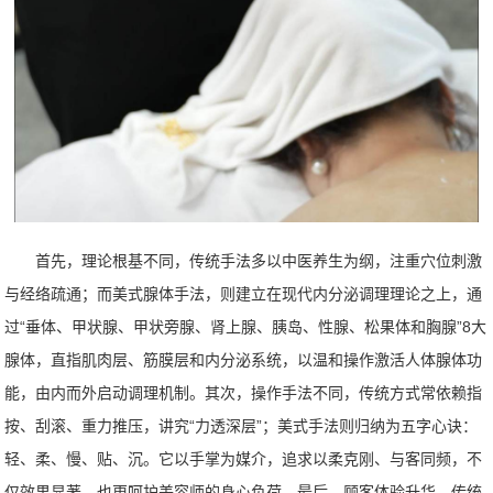
首先，理论根基不同，传统手法多以中医养生为纲，注重穴位刺激
与经络疏通；而美式腺体手法，则建立在现代内分泌调理理论之上，通
过“垂体、甲状腺、甲状旁腺、肾上腺、胰岛、性腺、松果体和胸腺”8大
腺体，直指肌肉层、筋膜层和内分泌系统，以温和操作激活人体腺体功
能，由内而外启动调理机制。其次，操作手法不同，传统方式常依赖指
按、刮滚、重力推压，讲究“力透深层”；美式手法则归纳为五字心诀：
轻、柔、慢、贴、沉。它以手掌为媒介，追求以柔克刚、与客同频，不
仅效果显著，也更呵护美容师的身心负荷。最后，顾客体验升华，传统