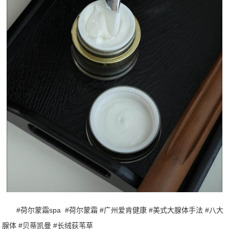
#荷尔蒙霜spa #荷尔蒙霜 #广州爱肯健康 #美式大腺体手法 #八大
腺体 #贝蒂凯曼 #长绒荻苇草