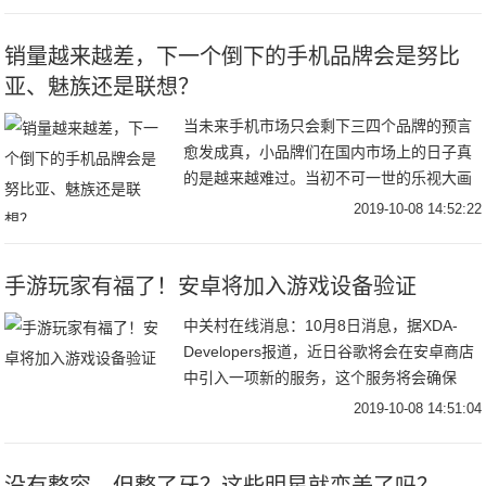
单品
销量越来越差，下一个倒下的手机品牌会是努比
亚、魅族还是联想？
当未来手机市场只会剩下三四个品牌的预言
愈发成真，小品牌们在国内市场上的日子真
的是越来越难过。当初不可一世的乐视大画
生态大饼，但是资金链的断裂直接让乐视万
2019-10-08 14:52:22
劫不复。当初野心勃勃的360联合酷派想搞
一番事业
手游玩家有福了！安卓将加入游戏设备验证
中关村在线消息：10月8日消息，据XDA-
Developers报道，近日谷歌将会在安卓商店
中引入一项新的服务，这个服务将会确保
Android具有足够的性能以支持AAA游戏。显
2019-10-08 14:51:04
然，这一服务可以让安卓支持
没有整容，但整了牙？这些明星就变美了吗？