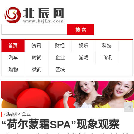
首页
资讯
财经
娱乐
科技
汽车
时尚
企业
游戏
商讯
购物
微商
区块
广告
北辰网
>
企业
“荷尔蒙霜SPA”现象观察