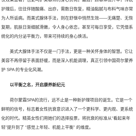
护理后，往往伴随酸痛、出痧，需数日恢复，精油黏腻与布料气味亦常
为人所诟病。而美式腺体手法，则在舒惬中悄然生效——无痛楚、无恢
复期，肌肤日渐细腻滑嫩，令人身心依恋，甚至可每日享受，它凭借系
统化的内分泌平衡力，带来可持续的身心焕活。
美式大腺体手法不仅是一门手法，更是一种关怀身体的智慧。它让
美容不再停留于表面舒缓，而是深入机能调理，真正引领中国荷尔蒙养
护 SPA 的专业化风潮。
以平衡之名，开启康养新纪元
荷尔蒙霜SPA的流行，远不止是一种新护理项目的诞生。它是一个
鲜明的信号，标志着女性抗衰意识进入了一个更科学、更内观、更系统
化的时代。精英女性们用她们的选择投票，将抗衰的标准从“看起来年
轻”提升到了 “感觉上年轻、机能上平衡” 的维度。