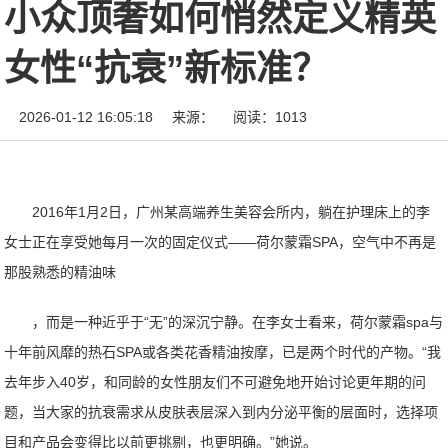
小众顶奢如何悄然定义精英
女性“抗衰”新标准？
2026-01-12 16:05:18
来源：
阅读：1013
2016年1月2日，广州某高端养生美容会所内，躺在护理床上的李
女士正在享受她每月一次的固定仪式——荷尔蒙霜SPA，空气中不再是
那股熟悉的精油味
，而是一种近乎于“无”的深沉宁静。在李女士看来，荷尔蒙霜spa与
十年前风靡的热石SPA或各类花香精油按摩，已是两个时代的产物。“我
去年步入40岁，和同龄的女性朋友们不可避免地开始讨论更年期的问
题，当大家的抗衰需求从皮肤表层深入到内分泌平衡的层面时，选择项
目和产品会变得比以前更挑剔，也更明确。”她说。