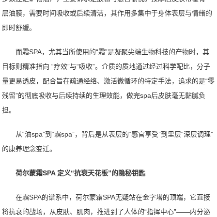
层油膜，需要时间吸收或后续清洁，其作用多集中于身体表层与情绪的
即时舒缓。
而霜SPA，尤其当所使用的“霜”是凝聚尖端生物科技的产物时，其
目标则精准指向 “疗效”与“吸收”。介质的质地通过经过科学配比，分子
量更易透皮，配合旨在疏通经络、激活微循环的特定手法，追求的是“零
残留”的彻底吸收与后续持续的生理效能，做完spa后皮肤毫无黏腻负
担。
从“油spa”到“霜spa”，背后是从表层的“感官享受”到里层“深层调理”
的康养理念变迁。
荷尔蒙霜SPA 定义“抗衰天花板”的隐秘钥匙
在霜SPA的谱系中，荷尔蒙霜SPA无疑站在金字塔的顶端，它直接
将抗衰的战场，从皮肤、肌肉，推进到了人体的“指挥中心”——内分泌