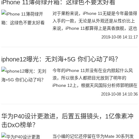
iPhone 11薄荷绿开箱：这绿色不要太好看
对于果粉来说，iPhone 11无疑是今年最值得
入手的一款，无论是从外观还是从性价比上
来说，iPhone 11都算得上是真香旗舰，这也
是为什么iPhone 11能成为爆款的原因，即使
2019-10-08 14:11:17
是iPhone X
iphone12曝光：无刘海+5G 你们心动了吗？
今年的iPhone 11并没有在业内掀起什么风
浪，所以很多人都把目光放到了明年的
iPhone 12上，根据天风国际分析师郭明錤在
最新预测报告中指出，明年的iPhone将全系
2019-10-08 14:10:36
支持5G，金属中框设计将显著
华为P40设计更激进，后置五摄镜头，1亿像素冲
击DxO榜单？
当小编的记忆还停留在华为Mate 30系列发