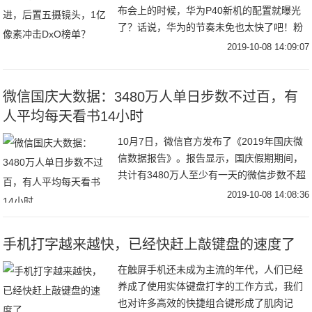
布会上的时候，华为P40新机的配置就曝光
了？话说，华为的节奏未免也太快了吧！粉
丝们真的是跟不上了！“今年的Mate 30系列
2019-10-08 14:09:07
哪里都好，但能不能把刘海给取消掉
微信国庆大数据：3480万人单日步数不过百，有
人平均每天看书14小时
10月7日，微信官方发布了《2019年国庆微
信数据报告》。报告显示，国庆假期期间，
共计有3480万人至少有一天的微信步数不超
过100步，而去年，“百步”人数为2100万。
2019-10-08 14:08:36
10月1日当天，百步青年的数量
手机打字越来越快，已经快赶上敲键盘的速度了
在触屏手机还未成为主流的年代，人们已经
养成了使用实体键盘打字的工作方式，我们
也对许多高效的快捷组合键形成了肌肉记