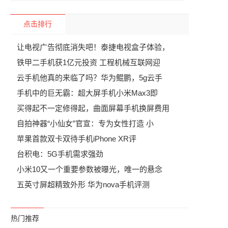
点击排行
让电视广告彻底消失吧！泰捷电视盒子体验，
铁甲二手机获1亿元投资 工程机械互联网迎
云手机他真的来临了吗？华为鲲鹏，5g云手
手机中的巨无霸：超大屏手机小米Max3即
买得起不一定修得起，曲面屏幕手机换屏费用
自拍神器“小仙女”官宣：专为女性打造 小
苹果首款双卡双待手机iPhone XR评
台积电：5G手机需求强劲
小米10又一个重要参数被曝光，唯一的悬念
五英寸屏超精致外形 华为nova手机评测
热门推荐