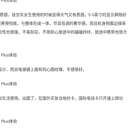
的金属质感，钛空灰女生使用的时候显得大气又有质感。5.5英寸的显示屏刚好
时候黑得彻底，与整体形成一体，尽显低调的奢华感。而且机身侧面边缘采
击性也很强，不易刮花，不用担心旅途中的磕磕绊绊，旅途中携带也很方
设计，而且电源键上面有同心圆纹理，手感很好。
和生活使用。出国了，在国外买张当地的卡，国际电话卡只开通上网功