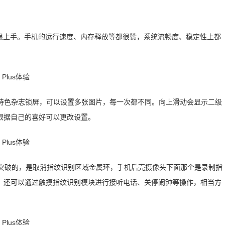
但很好用很上手。手机的运行速度、内存释放等都很赞，系统流畅度、稳定性上都
面。特色杂志锁屏，可以设置多张图片，每一次都不同。向上滑动会显示二级
根据自己的喜好可以更改设置。
这次最突破的，是取消指纹识别区域金属环，手机后壳摄像头下面那个是录制指
5秒。还可以通过触摸指纹识别模块进行接听电话、关停闹钟等操作，相当方