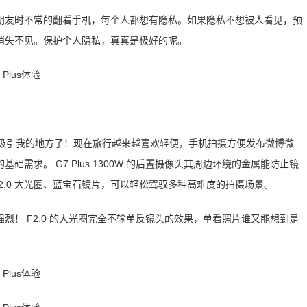
朋友时不常的翻看手机，每个人都想有隐私。如果隐私不想被人看见，预
消失不见。保护个人隐私，真真是极好的呢。
也是最吸引我的地方了！现在旅行越来越喜欢轻便，手机拍摄方便发布微博微
需求。 G7 Plus 1300W 的后置摄像头其周边环绕的金属能防止镜
， F2.0 大光圈、蓝宝石镜片，可以轻松驾驭多种高难度的拍摄场景。
烈！ F2.0 的大光圈完全不输单反镜头的效果，单看照片谁又能想到是