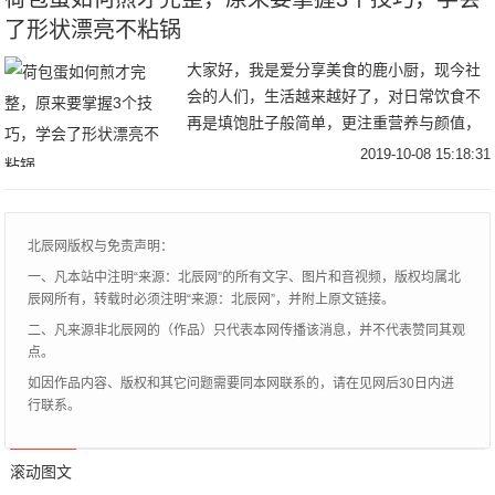
了形状漂亮不粘锅
大家好，我是爱分享美食的鹿小厨，现今社
会的人们，生活越来越好了，对日常饮食不
再是填饱肚子般简单，更注重营养与颜值，
比如早餐，一天之计在于晨，以前是吃了上
2019-10-08 15:18:31
顿没下顿，现在的早餐每天必须吃，而且要
吃的有营养
北辰网版权与免责声明：
一、凡本站中注明“来源：北辰网”的所有文字、图片和音视频，版权均属北
辰网所有，转载时必须注明“来源：北辰网”，并附上原文链接。
二、凡来源非北辰网的（作品）只代表本网传播该消息，并不代表赞同其观
点。
如因作品内容、版权和其它问题需要同本网联系的，请在见网后30日内进
行联系。
滚动图文