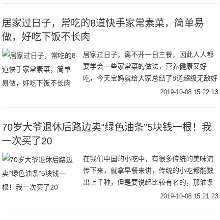
欲，最宜下饭。
居家过日子，常吃的8道快手家常素菜，简单易
做，好吃下饭不长肉
居家过日子，离不开一日三餐，因此人人都
要学会一些家常菜的做法，营养健康又好
吃，今天宝妈就给大家总结了8道超级无敌好
吃的快手家常素菜，简单易做，好吃下饭不
2019-10-08 15:22:13
长肉。一、胡萝卜炒芹菜【食材】芹菜、胡
萝卜，姜，
70岁大爷退休后路边卖“绿色油条”5块钱一根！我
一次买了20
在我们中国的小吃中，有很多传统的美味流
传下来，就拿早餐来讲，传统的小吃都能数
出上千种，但是要说起比较有名的，那油条
在早餐中的地位自然不言而喻，很多人早餐
2019-10-08 15:21:23
基本的标配就是豆浆配油条，很多人都喜欢
吃炸的金黄