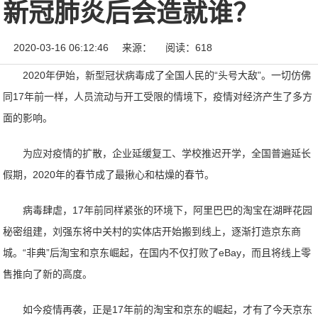
新冠肺炎后会造就谁？
2020-03-16 06:12:46
来源：
阅读：618
2020年伊始，新型冠状病毒成了全国人民的“头号大敌”。一切仿佛
同17年前一样，人员流动与开工受限的情境下，疫情对经济产生了多方
面的影响。
为应对疫情的扩散，企业延缓复工、学校推迟开学，全国普遍延长
假期，2020年的春节成了最揪心和枯燥的春节。
病毒肆虐，17年前同样紧张的环境下，阿里巴巴的淘宝在湖畔花园
秘密组建，刘强东将中关村的实体店开始搬到线上，逐渐打造京东商
城。“非典”后淘宝和京东崛起，在国内不仅打败了eBay，而且将线上零
售推向了新的高度。
如今疫情再袭，正是17年前的淘宝和京东的崛起，才有了今天京东