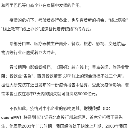
和阿里巴巴等电商企业在疫情中发挥的作用。
疫情的危机下，考验着各行各业，也孕育着新的机会，“线上购物”
“线上教育”“线上办公”加速替代着传统线下的方式。
除部分口罩、医疗器械生产商外，餐饮、旅游、影视、交通航运、
物流等行业正遭受着巨大冲击。
春节期间电影纷纷撤档，《囧妈》转向线上；景点关闭，旅游业受
阻；餐饮业“告急”，西贝餐饮董事长称“账上的现金流撑不过三个月”。
据恒大研究院在近日发布的一份疫情报告中估算，受此次疫情影响，餐
饮零售业仅在春节7天内的损失就可能高达5000亿元。
不仅如此，疫情对中小企业的影响更甚。
财视传媒（ID：
caishiMV）
联系到长江证券北京投行部总经理、首席分析师王建先
生，他表示2003年非典时期，我国经济处于快速上升期，2003年我国