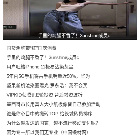
手里的鸡腿不香了！3unshine成员c
国货潮牌带“红”国庆消费
手里的鸡腿不香了！3unshine成员c
用户吐槽iPhone 11极易沾染灰尘
5年内5G手机将占手机销量近50%，华为
坚果新机渲染图曝光 罗永浩：我不会买
VIPKID获腾讯E轮投资 背后融资波折
墨西哥市长用真人大小纸板像替自己参加活动
谁是你心目中的搬砖TOP 给长城砖员排序
为什么越发达的国家，越不流行移动支付呢？
因为专一所以我们更专业（中国锻材网）