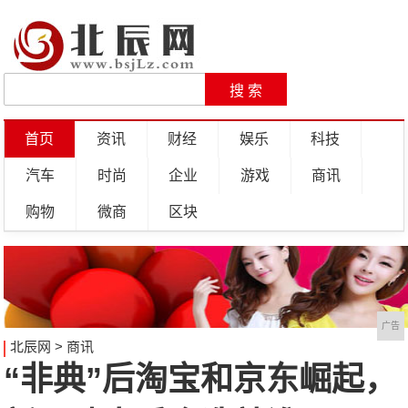
首页
资讯
财经
娱乐
科技
汽车
时尚
企业
游戏
商讯
购物
微商
区块
广告
北辰网
>
商讯
“非典”后淘宝和京东崛起，