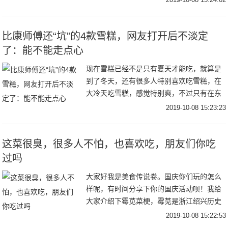
子婷，人称零食“小厨仙”，用零食炸鸡翅、
做炒
比康师傅还“坑”的4款雪糕，网友打开后不淡定
了：能不能走点心
现在雪糕已经不是只有夏天才能吃，就算是
到了冬天，还有很多人特别喜欢吃雪糕，在
大冷天吃雪糕，感觉特别爽，不过只有在东
北那边才比较受欢迎，只能说东北人实在是
2019-10-08 15:23:23
太彪悍了，不过还是夏天吃雪糕的人比较多
一些，现在
这菜很臭，很多人不怕，也喜欢吃，朋友们你吃
过吗
大家好我是美食传说卷。国庆你们玩的怎么
样呢，有时间分享下你的国庆活动呗！我给
大家介绍下霉苋菜梗，霉苋是浙江绍兴历史
悠久的地方传统名菜。色泽亮丽，色绿如
2019-10-08 15:22:53
碧，清香酥嫩，鲜美入味，助消化，增食