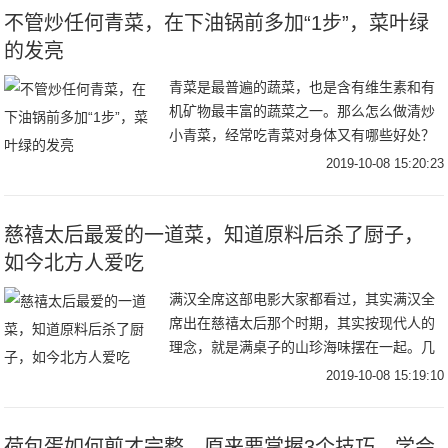
不管炒任何青菜，在下油锅前多加“1步”，菜叶绿
的发亮
青菜是最普遍的蔬菜，也是含有维生素和有
机矿物最丰富的蔬菜之一。那么怎么做清炒
小青菜，经常吃青菜对身体又有哪些好处？
青菜含有丰富的营养：青菜富含丰富的维生
2019-10-08 15:20:23
素、蛋白质、胡萝卜素、纤维素以及钙、
磷、铁、钾、
慈禧太后最爱的一道菜，知道原料后杀了厨子，
如今北方人爱吃
满汉全席这部电影大家都看过，其实满汉全
席出在慈禧太后那个时期，其实按现代人的
理念，就是满桌子的山珍海味摆在一起。几
乎是各种食材的菜都有，并且菜品也是非常
2019-10-08 15:19:10
的好，不论从外貌还是到口味上都是无可挑
剔的。其实
荷包蛋如何煎才完整，原来要掌握3个技巧，学会