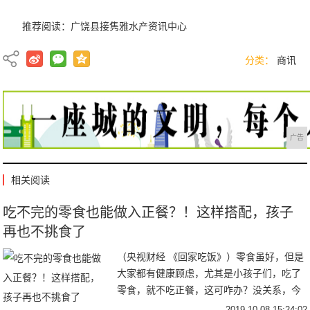
推荐阅读：
广饶县接隽雅水产资讯中心
分类：
商讯
广告
相关阅读
吃不完的零食也能做入正餐？！这样搭配，孩子
再也不挑食了
（央视财经 《回家吃饭》）零食虽好，但是
大家都有健康顾虑，尤其是小孩子们，吃了
零食，就不吃正餐，这可咋办？没关系，今
天来的二位，让零食也能入正餐~厨房达人徐
2019-10-08 15:24:02