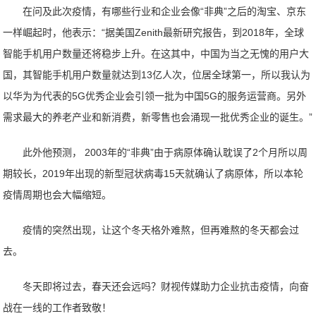
在问及此次疫情，有哪些行业和企业会像“非典”之后的淘宝、京东
一样崛起时，他表示：“据美国Zenith最新研究报告，到2018年，全球
智能手机用户数量还将稳步上升。在这其中，中国为当之无愧的用户大
国，其智能手机用户数量就达到13亿人次，位居全球第一，所以我认为
以华为为代表的5G优秀企业会引领一批为中国5G的服务运营商。另外
需求最大的养老产业和新消费，新零售也会涌现一批优秀企业的诞生。”
此外他预测， 2003年的“非典”由于病原体确认耽误了2个月所以周
期较长，2019年出现的新型冠状病毒15天就确认了病原体，所以本轮
疫情周期也会大幅缩短。
疫情的突然出现，让这个冬天格外难熬，但再难熬的冬天都会过
去。
冬天即将过去，春天还会远吗？财视传媒助力企业抗击疫情，向奋
战在一线的工作者致敬！